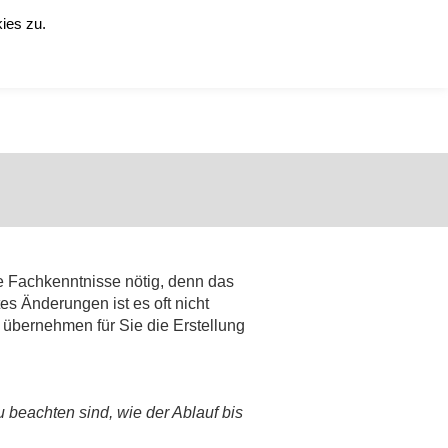
ies zu.
istungen ▾
Produkte ▾
Downloadcenter ▾
Mein CAC ▾
le Fachkenntnisse nötig, denn das
s Änderungen ist es oft nicht
d übernehmen für Sie die Erstellung
beachten sind, wie der Ablauf bis