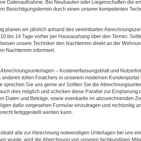
ine Datenaufnahme. Bei Neubauten oder Liegenschaften die erst
 ein Besichtigungstermin durch einen unserer kompetenten Techn
 planen wir jährlich anhand des vereinbarten Abrechnungszeit
. 10 bis 14 Tage vorher per Hausaushang über den Termin. Sollte
rlassen unsere Techniker den Nachtermin direkt an der Wohnung
en Nachtermin informiert.
Abrechnungsunterlagen – Kostenerfassungsblatt und Nutzerli
n anderen tollen Featchers in unserem modernen Kundenportal
sse sprechen Sie uns gerne an! Sollten Sie die Abrechnungsunte
auch dies möglich und schicken diese Parallel zur Einplanung 
en Daten und Beträge, sowie eventuelle im abzurechnenden Ze
ligen dafür vorgesehen Formular einzutragen und rechtzeitig an
recht fertiggestellt werden kann.
obald alle zur Abrechnung notwendigen Unterlagen bei uns ei
n wurde, wird die Abrechnung von unseren fachkundigen Mitarbe